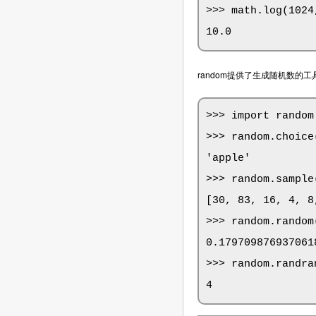
>>> math.log(1024,
10.0
random提供了生成随机数的工
>>> import random

>>> random.choice
'apple'

>>> random.sample
[30, 83, 16, 4, 8
>>> random.random
0.1797098769370618
>>> random.randra
4