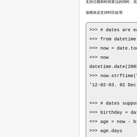
支持日期和时间算法的同时，实
该模块还支持时区处理:
>>> # dates are e
>>> from datetime
>>> now = date.tod
>>> now

datetime.date(2003
>>> now.strftime(
'12-02-03. 02 Dec
>>> # dates suppo
>>> birthday = da
>>> age = now - bi
>>> age.days
