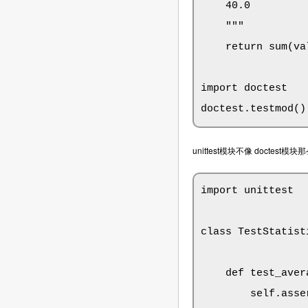
    40.0

    """

    return sum(va
import doctest

doctest.testmo
unittest模块不像 doct
import unittest

class TestStatist
    def test_aver
        self.asse