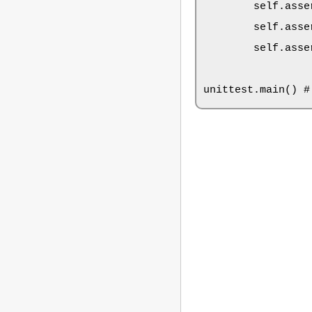
        self.asse
        self.asse
        self.asse
unittest.main() #