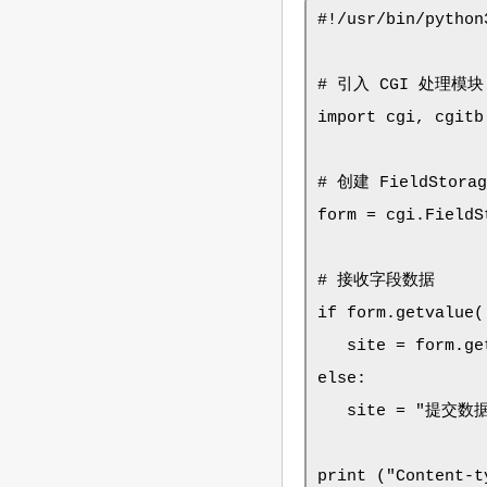
#!/usr/bin/python3
# 引入 CGI 处理模块 
import cgi, cgitb 
# 创建 FieldStora
form = cgi.FieldSt
# 接收字段数据

if form.getvalue('
   site = form.ge
else:

   site = "提交数
print ("Content-t