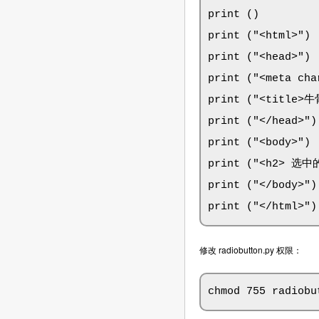
print ()

print ("<html>")

print ("<head>")

print ("<meta cha
print ("<title>
print ("</head>")

print ("<body>")

print ("<h2> 选中的
print ("</body>")

print ("</html>")
修改 radiobutton.py 权限：
chmod 755 radiobu