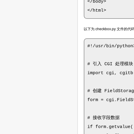
</body>

</html>
以下为 checkbox.py 文件的代
#!/usr/bin/python3
# 引入 CGI 处理模块 
import cgi, cgitb 
# 创建 FieldStora
form = cgi.FieldSt
# 接收字段数据

if form.getvalue(