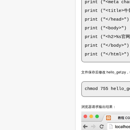
print ("<meta cha
print ("<title>
print ("</head>")

print ("<body>")

print ("<h2>%s官网：
print ("</body>")

print ("</html>")
文件保存后修改 hello_get.p
chmod 755 hello_g
浏览器请求输出结果：