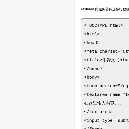
Textarea 向服务器传递多行
<!DOCTYPE html>

<html>

<head>

<meta charset="utf
<title>牛骨文（niugu
</head>

<body>

<form action="/cg
<textarea name="t
在这里输入内容...

</textarea>

<input type="subm