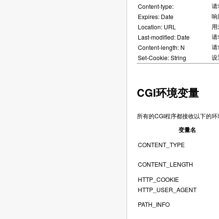
请
Content-type:
响
Expires: Date
用
Location: URL
请
Last-modified: Date
请
Content-length: N
设置
Set-Cookie: String
CGI环境变量
所有的CGI程序都接收以下的
变量名
CONTENT_TYPE
CONTENT_LENGTH
HTTP_COOKIE
HTTP_USER_AGENT
PATH_INFO