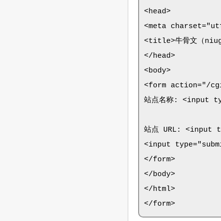
<head>

<meta charset="utf
<title>牛骨文（niugu
</head>

<body>

<form action="/cg
站点名称: <input typ
站点 URL: <input ty
<input type="subm
</form>

</body>

</html>

</form>