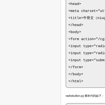
<head>

<meta charset="utf
<title>牛骨文（niugu
</head>

<body>

<form action="/cg
<input type="rad
<input type="radi
<input type="subm
</form>

</body>

</html>
radiobutton.py 脚本代码如下：