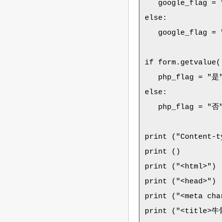
   google_flag = 
else:

   google_flag = 
if form.getvalue('
   php_flag = "是"
else:

   php_flag = "否"
print ("Content-t
print ()

print ("<html>")

print ("<head>")

print ("<meta cha
print ("<title>