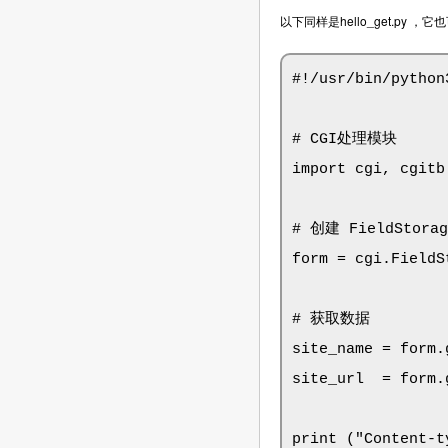
以下同样是hello_get.py 
#!/usr/bin/python3
# CGI处理模块

import cgi, cgitb 
# 创建 FieldStora
form = cgi.FieldSt
# 获取数据

site_name = form.
site_url  = form.
print ("Content-t