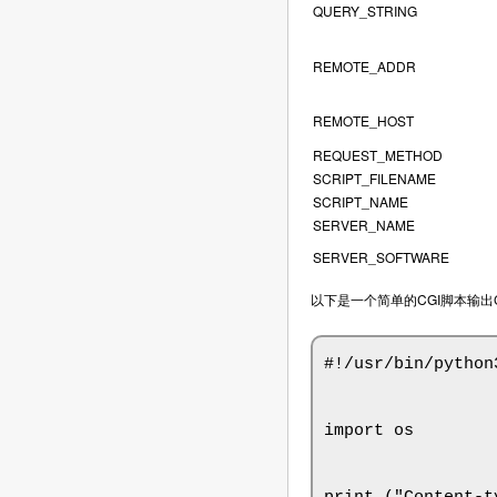
QUERY_STRING
REMOTE_ADDR
REMOTE_HOST
REQUEST_METHOD
SCRIPT_FILENAME
SCRIPT_NAME
SERVER_NAME
SERVER_SOFTWARE
以下是一个简单的CGI脚本输出
#!/usr/bin/python3
import os
