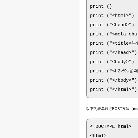
print ()

print ("<html>")

print ("<head>")

print ("<meta cha
print ("<title>
print ("</head>")

print ("<body>")

print ("<h2>%s官网：
print ("</body>")

print ("</html>")
以下为表单通过POST方法（
me
<!DOCTYPE html>

<html>
