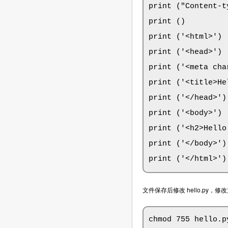
print ("Content-t
print ()       
print ('<html>')

print ('<head>')

print ('<meta cha
print ('<title>H
print ('</head>')

print ('<body>')

print ('<h2>He
print ('</body>')

print ('</html>')
文件保存后修改 hello.py，修
chmod 755 hello.p