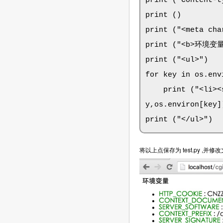
print ("Content-t
print ()

print ("<meta cha
print ("<b>环境变量<
print ("<ul>")

for key in os.env
    print ("<li><
y,os.environ[key])
print ("</ul>")
将以上点保存为 test.py ,并