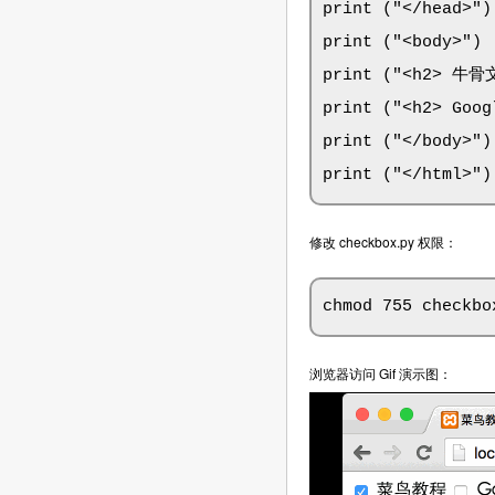
print ("</head>")

print ("<body>")

print ("<h2> 牛骨
print ("<h2> Goo
print ("</body>")

print ("</html>")
修改 checkbox.py 权限：
chmod 755 checkbo
浏览器访问 Gif 演示图：