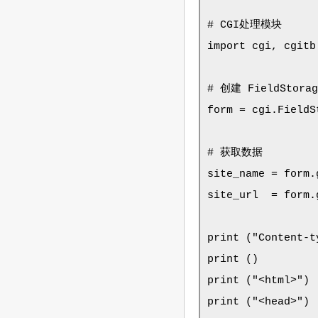
# CGI处理模块

import cgi, cgitb 
# 创建 FieldStora
form = cgi.FieldSt
# 获取数据

site_name = form.
site_url  = form.
print ("Content-t
print ()

print ("<html>")

print ("<head>")
