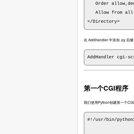
   Order allow,den
   Allow from all

</Directory>
在 AddHandler 中添加 .py
AddHandler cgi-sc
第一个CGI程序
我们使用Python创建第一个CGI程
#!/usr/bin/python3