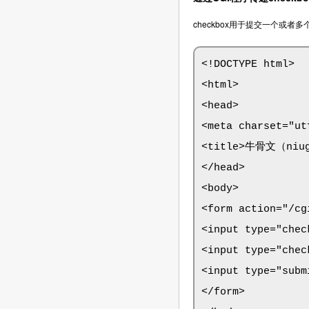
checkbox用于提交一个或者
<!DOCTYPE html>

<html>

<head>

<meta charset="utf
<title>牛骨文（niugu
</head>

<body>

<form action="/cg
<input type="che
<input type="chec
<input type="sub
</form>
